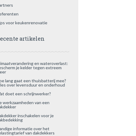
artners
eferenten
ips voor keukenrenovatie
ecente artikelen
limaatverandering en wateroverlast:
escherm je kelder tegen extreem
eer
oe lang gaat een thuisbatterij mee?
lles over levensduur en onderhoud
at doet een schrijnwerker?
e werkzaamheden van een
akdekker
akdekker inschakelen voor je
akbedekking
andige informatie over het
elastingtarief van dakdekkers