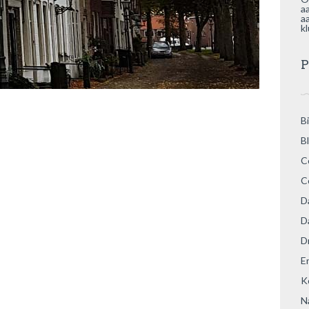
a
a
kl
P
B
B
C
C
D
D
D
E
K
N