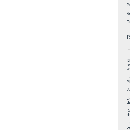
P
R
T
R
K
b
w
H
A
W
D
d
D
d
H
b