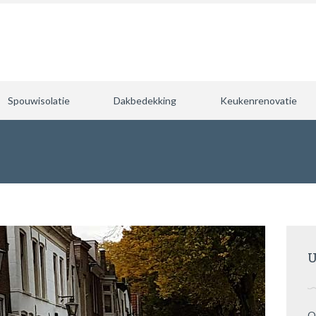
Spouwisolatie
Dakbedekking
Keukenrenovatie
n
U
O