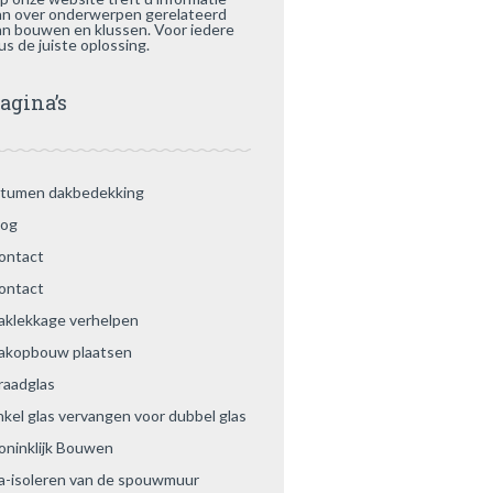
an over onderwerpen gerelateerd
an bouwen en klussen. Voor iedere
us de juiste oplossing.
agina’s
itumen dakbedekking
log
ontact
ontact
aklekkage verhelpen
akopbouw plaatsen
raadglas
nkel glas vervangen voor dubbel glas
oninklijk Bouwen
a-isoleren van de spouwmuur